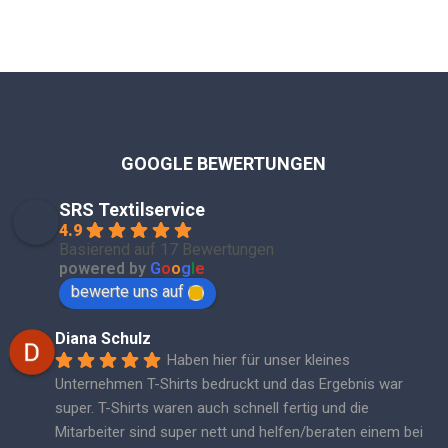
GOOGLE BEWERTUNGEN
SRS Textilservice
4.9
Basierend auf 17 Bewertungen
powered by
G
o
o
g
l
e
bewerte uns auf
Diana Schulz
Haben hier für unser kleines 
Unternehmen T-Shirts bedruckt und das Ergebnis war 
super. T-Shirts waren auch schnell fertig und die 
Mitarbeiter sind super nett und helfen/beraten einem bei 