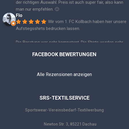
der richtigen Auswahl. Preis ist auch super fair, also kann 
man nur empfehlen. 🙂
Flo
Wir vom 1. FC Kollbach haben hier unsere 
Aufstiegsshirts bedrucken lassen.
Die Beratung war sehr kompetent. Die Shirts wurden sehr 
schnell bedruckt und die Qualität ist einfach TOP! Klare 
FACEBOOK BEWERTUNGEN
Empfehlung! ☺️👍🏼🏆
Jochen Tscharnke
Wir vom ASV Dachau sind sehr zufrieden 
Alle Rezensionen anzeigen
mit seiner Arbeit. Absolut Zuverlässig 👍👍⚽️⚽️
stavros vogiatzis
Top Partner seit Jahren! Immer pünktlich 
geliefert egal wie eng es war! Super service! Danke danke 
SRS-TEXTILSERVICE
danke!
Mehr Bewertungen
Sportswear-Vereinsbedarf-Textilwerbung
Newton Str. 3, 85221 Dachau