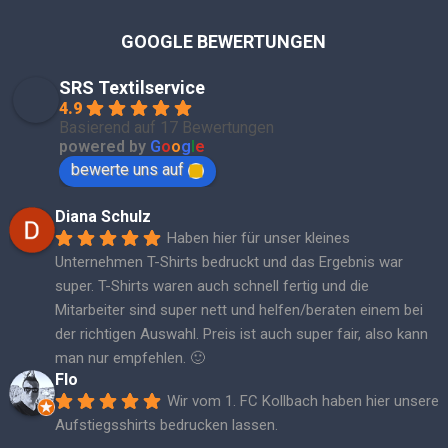
GOOGLE BEWERTUNGEN
SRS Textilservice
4.9
Basierend auf 17 Bewertungen
powered by
G
o
o
g
l
e
bewerte uns auf
Diana Schulz
Haben hier für unser kleines 
Unternehmen T-Shirts bedruckt und das Ergebnis war 
super. T-Shirts waren auch schnell fertig und die 
Mitarbeiter sind super nett und helfen/beraten einem bei 
der richtigen Auswahl. Preis ist auch super fair, also kann 
man nur empfehlen. 🙂
Flo
Wir vom 1. FC Kollbach haben hier unsere 
Aufstiegsshirts bedrucken lassen.