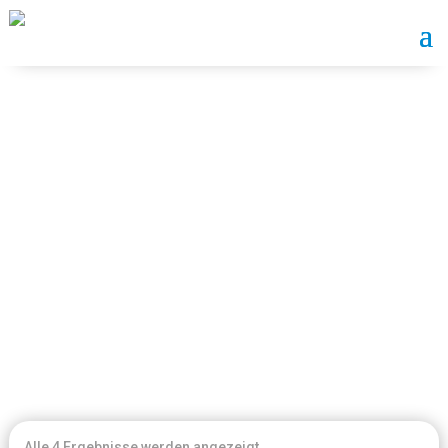
GASTRO & BEAUTY
Home
/ Gastro & Beauty
Mein Konto
Einkaufskorb
Alle 4 Ergebnisse werden angezeigt