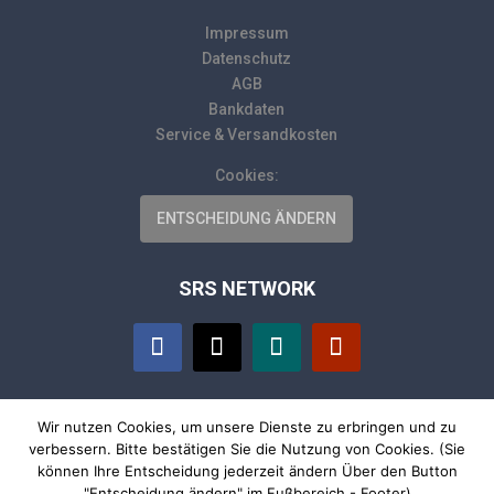
Impressum
Datenschutz
AGB
Bankdaten
Service & Versandkosten
Cookies:
ENTSCHEIDUNG ÄNDERN
SRS NETWORK
Wir nutzen Cookies, um unsere Dienste zu erbringen und zu
SHOP
verbessern. Bitte bestätigen Sie die Nutzung von Cookies. (Sie
können Ihre Entscheidung jederzeit ändern Über den Button
"Entscheidung ändern" im Fußbereich - Footer)