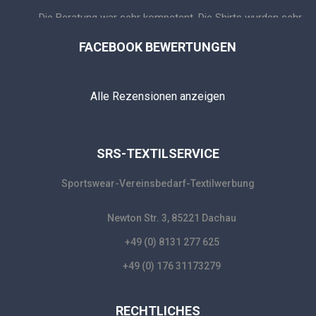
Die Beratung war sehr kompetent. Die Shirts wurden sehr 
schnell bedruckt und die Qualität ist einfach TOP! Klare 
FACEBOOK BEWERTUNGEN
Empfehlung! ☺️👍🏼🏆
Jochen Tscharnke
Wir vom ASV Dachau sind sehr zufrieden 
Alle Rezensionen anzeigen
mit seiner Arbeit. Absolut Zuverlässig 👍👍⚽️⚽️
stavros vogiatzis
Top Partner seit Jahren! Immer pünktlich 
geliefert egal wie eng es war! Super service! Danke danke 
SRS-TEXTILSERVICE
danke!
Mehr Bewertungen
Sportswear-Vereinsbedarf-Textilwerbung
Newton Str. 3, 85221 Dachau
+49 (0) 8131 277 625
+49 (0) 176 31173279
RECHTLICHES