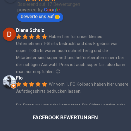
Basierend auf 17 Bewertungen
powered by
G
o
o
g
l
e
bewerte uns auf
Diana Schulz
Haben hier für unser kleines 
Unternehmen T-Shirts bedruckt und das Ergebnis war 
super. T-Shirts waren auch schnell fertig und die 
Mitarbeiter sind super nett und helfen/beraten einem bei 
der richtigen Auswahl. Preis ist auch super fair, also kann 
man nur empfehlen. 🙂
Flo
Wir vom 1. FC Kollbach haben hier unsere 
Aufstiegsshirts bedrucken lassen.
Die Beratung war sehr kompetent. Die Shirts wurden sehr 
schnell bedruckt und die Qualität ist einfach TOP! Klare 
FACEBOOK BEWERTUNGEN
Empfehlung! ☺️👍🏼🏆
Jochen Tscharnke