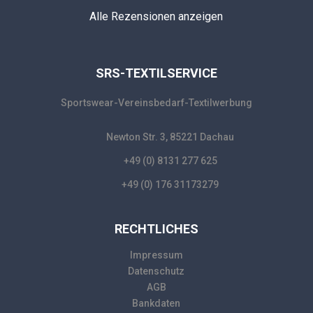
Wir vom ASV Dachau sind sehr zufrieden 
Alle Rezensionen anzeigen
mit seiner Arbeit. Absolut Zuverlässig 👍👍⚽️⚽️
stavros vogiatzis
Top Partner seit Jahren! Immer pünktlich 
geliefert egal wie eng es war! Super service! Danke danke 
SRS-TEXTILSERVICE
danke!
Mehr Bewertungen
Sportswear-Vereinsbedarf-Textilwerbung
Newton Str. 3, 85221 Dachau
+49 (0) 8131 277 625
+49 (0) 176 31173279
RECHTLICHES
Impressum
Datenschutz
AGB
Bankdaten