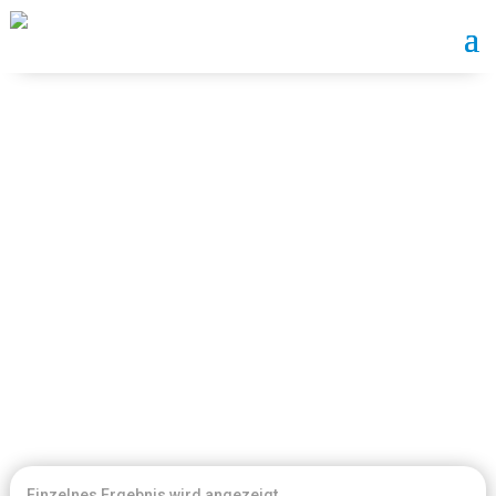
SWEAT HOSEN
Home
/ Sweat Hosen
Mein Konto
Einkaufskorb
Einzelnes Ergebnis wird angezeigt