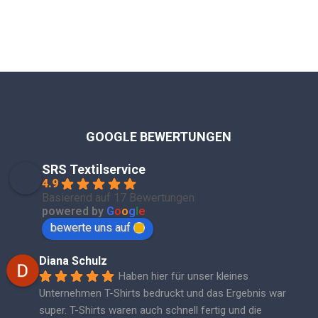
GOOGLE BEWERTUNGEN
SRS Textilservice
4.9
Basierend auf 17 Bewertungen
powered by
G
o
o
g
l
e
bewerte uns auf
Diana Schulz
Haben hier für unser kleines 
Unternehmen T-Shirts bedruckt und das Ergebnis war 
super. T-Shirts waren auch schnell fertig und die 