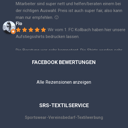
Mitarbeiter sind super nett und helfen/beraten einem bei 
der richtigen Auswahl. Preis ist auch super fair, also kann 
man nur empfehlen. 🙂
Flo
Wir vom 1. FC Kollbach haben hier unsere 
Aufstiegsshirts bedrucken lassen.
Die Beratung war sehr kompetent. Die Shirts wurden sehr 
schnell bedruckt und die Qualität ist einfach TOP! Klare 
FACEBOOK BEWERTUNGEN
Empfehlung! ☺️👍🏼🏆
Jochen Tscharnke
Wir vom ASV Dachau sind sehr zufrieden 
Alle Rezensionen anzeigen
mit seiner Arbeit. Absolut Zuverlässig 👍👍⚽️⚽️
stavros vogiatzis
Top Partner seit Jahren! Immer pünktlich 
geliefert egal wie eng es war! Super service! Danke danke 
SRS-TEXTILSERVICE
danke!
Mehr Bewertungen
Sportswear-Vereinsbedarf-Textilwerbung